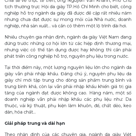
Chia sẻ về thực tế trên, ông Nguyễn Văn Khánh, Phó Chủ
tịch thường trực Hội da giày TP.Hồ Chí Minh cho biết, công
nghiệp hỗ trợ ngành da giày đã được đề cập rất nhiều năm
nhưng chưa đạt được sự mong mỏi của Nhà nước, doanh
nghiệp, nhà sản xuất… và cần có thêm một lộ trình dài hơi.
Nhiều chuyên gia nhận định, ngành da giày Việt Nam đang
đứng trước những cơ hội lớn từ các hiệp định thương mại,
nhưng việc có thể tận dụng được hay không thì cần phải
phát triển công nghiệp hỗ trợ, nguyên phụ liệu trong nước.
Tại thời điểm này, một lượng nguyên liệu lớn cho ngành da
giày vẫn phải nhập khẩu. Đáng chú ý, nguyên phụ liệu da
giày chỉ mới tập trung cho dòng sản phẩm trung bình và
trung bình khá, còn lại vẫn phải nhập khẩu khiến giá trị gia
tăng của ngành đạt được không cao. Hàng năm, một số
doanh nghiệp vẫn phải nhập khẩu các phụ liệu như: Da
thuộc, vải kỹ thuật, phụ kiện làm khuôn, đế, chất dẻo, keo
dán, hóa chất…
Giải pháp trung và dài hạn
Theo nhận định của các chuyên gia, ngành da giày Việt