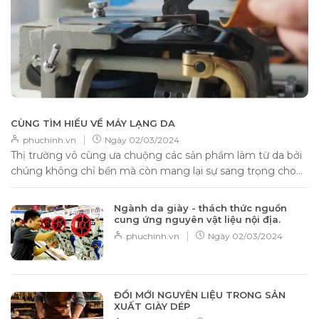
CÙNG TÌM HIỂU VỀ MÁY LẠNG DA
|
phuchinh.vn
Ngày
02/03/2024
Thị trường vô cùng ưa chuộng các sản phẩm làm từ da bởi
chúng không chỉ bền mà còn mang lại sự sang trọng cho...
Ngành da giày - thách thức nguồn
cung ứng nguyên vật liệu nội địa.
|
phuchinh.vn
Ngày
02/03/2024
ĐỔI MỚI NGUYÊN LIỆU TRONG SẢN
XUẤT GIÀY DÉP