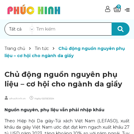
0
Tất cả
Trang chủ
Tin tức
Chủ động nguồn nguyên phụ
liệu – cơ hội cho ngành da giầy
Chủ động nguồn nguyên phụ
liệu – cơ hội cho ngành da giầy
phuchinh.vn
Ngày
02/03/2024
Nguồn nguyên, phụ liệu vẫn phải nhập khẩu
Theo Hiệp hội Da giày-Túi xách Việt Nam (LEFASO), xuất
khẩu
da giày
Việt Nam ước đạt đạt kim ngạch xuất khẩu 27
tỷ USD năm 2023, tăng khoảng 10% so với năm ngoái. Tuy