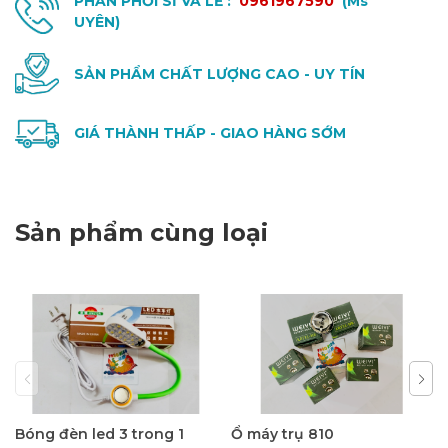
PHÂN PHỐI SỈ VÀ LẺ :
0961967590
(Ms
UYÊN)
SẢN PHẨM CHẤT LƯỢNG CAO - UY TÍN
GIÁ THÀNH THẤP - GIAO HÀNG SỚM
Sản phẩm cùng loại
Bóng đèn led 3 trong 1
Ổ máy trụ 810