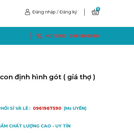
0
Đăng nhập
/
Đăng ký
HOTLINE:
0961967590
con định hình gót ( giá thợ )
Ệ
HỐI SỈ VÀ LẺ :
0961967590
(Ms UYÊN)
ẨM CHẤT LƯỢNG CAO - UY TÍN