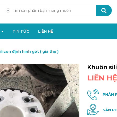
M
TIN TỨC
LIÊN HỆ
licon định hình gót ( giá thợ )
Khuôn sili
LIÊN H
PHÂN P
SẢN PH