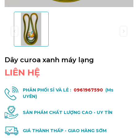
Dây curoa xanh máy lạng
LIÊN HỆ
PHÂN PHỐI SỈ VÀ LẺ :
0961967590
(Ms
UYÊN)
SẢN PHẨM CHẤT LƯỢNG CAO - UY TÍN
GIÁ THÀNH THẤP - GIAO HÀNG SỚM